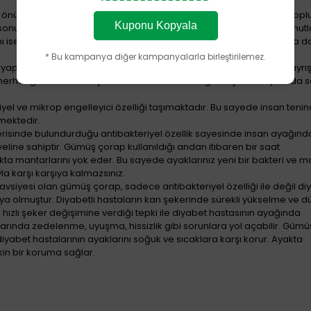
 önüne geçilemeyen rahatsız edici bir kokudur. Özellikle bu koku top
Kuponu Kopyala
u sonuçlar doğurmayabilir. Ayak kokusu sorunu yaşayan her insan mut
smı ise yaşadığı sorunlar yüzünden psikolojik olarak bu durumu daha d
* Bu kampanya diğer kampanyalarla birleştirilemez.
yapıya sahiptir. Özellikle gümüş elementinin ağır elementlerden ayrışt
e herhangi bir tehdit oluşturmamaktadır. Aksine gümüş 1900’lü yıllarda s
el ve mikrop engelleyici özelliği taşımaktadır. Bu sayede insan tenind
lmektedir.
çerisinde bulundurduğu antibakteriyel özellik sayesinde insan ayağınd
yeline sahiptir. Gümüş çorap kullanıldığı andan itibaren bir saat
yakta mantarlarını yok eder. Bu sayede ayaklarınız yeni bir bakteri ve m
a karşı karşıya kalmazsınız.
tavsiyesi olan gümüş çorap, sadece antibakteriyel özelliği ile değil di
ya olmuştur. Diyabetli hastaların kan şekerinde sürekli yükselme ve 
ızlı şeker değişimine verdiği tepki ile diyabet hastasının ayağında
kularında zedelenme, uyuşma, hissizlik gibi sorunlara yol açabilir. Güm
abet hastalarının ayaklarını soğuk ve sıcaklara karşı korur. Ayakta
in bir koruma sağlar.