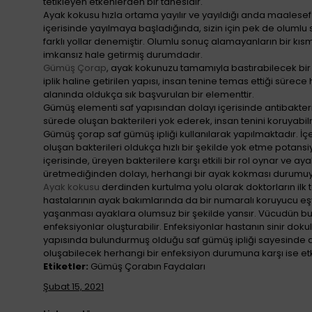
tetikleyen etkenlerden bir tanesidir.
Ayak kokusu hızla ortama yayılır ve yayıldığı anda maalesef
içerisinde yayılmaya başladığında, sizin için pek de oluml
farklı yollar denemiştir. Olumlu sonuç alamayanların bir kı
imkansız hale getirmiş durumdadır.
Gümüş Çorap
, ayak kokunuzu tamamıyla bastırabilecek bir 
iplik haline getirilen yapısı, insan tenine temas ettiği sürec
alanında oldukça sık başvurulan bir elementtir.
Gümüş elementi saf yapısından dolayı içerisinde antibakteriy
sürede oluşan bakterileri yok ederek, insan tenini koruyabi
Gümüş çorap saf gümüş ipliği kullanılarak yapılmaktadır. İ
oluşan bakterileri oldukça hızlı bir şekilde yok etme potansi
içerisinde, üreyen bakterilere karşı etkili bir rol oynar ve a
üretmediğinden dolayı, herhangi bir ayak kokması durumuyl
Ayak kokusu
derdinden kurtulma yolu olarak doktorların ilk 
hastalarının ayak bakımlarında da bir numaralı koruyucu eş
yaşanması ayaklara olumsuz bir şekilde yansır. Vücudün bu h
enfeksiyonlar oluşturabilir. Enfeksiyonlar hastanın sinir do
yapısında bulundurmuş olduğu saf gümüş ipliği sayesinde diy
oluşabilecek herhangi bir enfeksiyon durumuna karşı ise etk
Etiketler:
Gümüş Çorabın Faydaları
Şubat 15, 2021