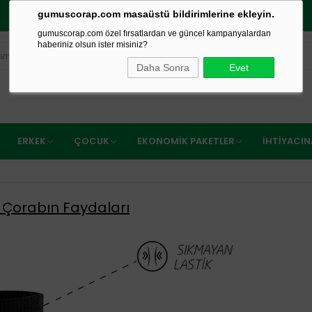
gumuscorap.com masaüstü bildirimlerine ekleyin.
750₺ VE ÜZERİ ÜCRETSİZ KARGO
gumuscorap.com özel fırsatlardan ve güncel kampanyalardan
haberiniz olsun ister misiniz?
Daha Sonra
Evet
ERKEK
ÇOCUK
EKONOMIK PAKETLER
İHTIYACI
Çorabın Faydaları