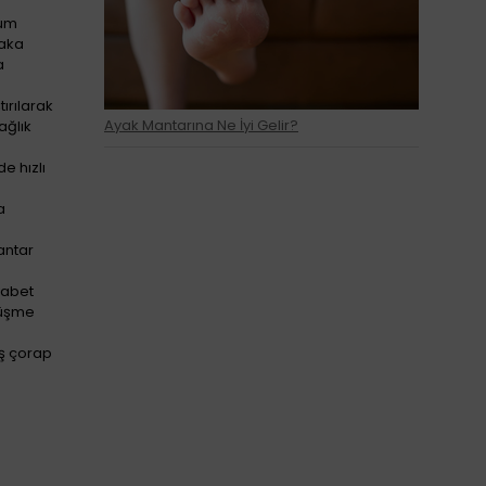
lum
laka
a
ırılarak
Ayak Mantarına Ne İyi Gelir?
ağlık
e hızlı
a
antar
yabet
düşme
üş çorap