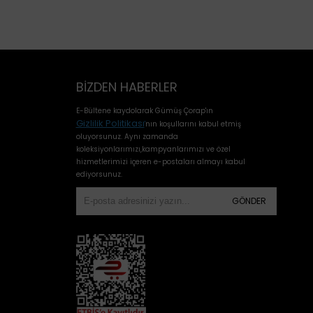
BIZDEN HABERLER
E-Bültene kaydolarak Gümüş Çorap'ın
Gizlilik Politikası
'
nın koşullarını kabul etmiş
oluyorsunuz. Aynı zamanda
koleksiyonlarımızı,kampyanlarımızı ve özel
hizmetlerimizi içeren e-postaları almayı kabul
ediyorsunuz.
GÖNDER