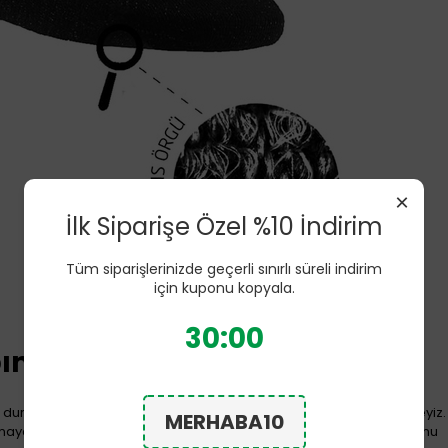
×
İlk Siparişe Özel %10 İndirim
Tüm siparişlerinizde geçerli sınırlı süreli indirim
için kuponu kopyala.
29:59
n Faydaları nelerdir?
ta durmak zorundayız ya da sürekli olarak bir koşuşturma içerisindeyiz.
MERHABA10
ayan özellikte olsalar dahi kullanacağımız çoraplar ayak kokusunu