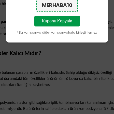
MERHABA10
bir etki yaratmaktadır.
Kuponu Kopyala
p
parmaklı çorap
ayağınızı sıkmaz. Böylece kan dolaşımını engelleyici
maktadır. Bu sayede
parmaklı çorap
kullanımı kan dolaşımını düzenley
* Bu kampanya diğer kampanyalarla birleştirilemez.
araların enfeksiyon kapmadan hızla iyileşmesini sağlar.
ler Kalıcı Mıdır?
e bulunan çorapların özellikleri kalıcıdır. Sahip olduğu dikişsiz özelliği
t durumdaki tüm özellikler ürünün ömrü boyunca kalıcı bir nitelik bar
 oldukları özelliğini kaybetmez.
olyamid, naylon gibi sağlıksız iplik kombinasyonları kullanılmamıştı
 üretilmişlerdir. Bu ürünlerin sahip oldukları ürün komposizyonu: %7 Li