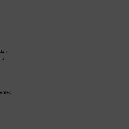
adan
nu
eriler,