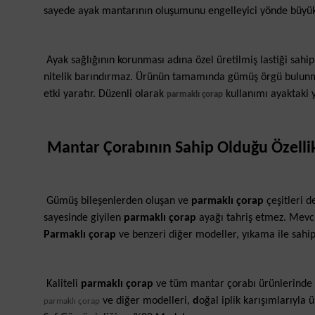
sayede ayak mantarının oluşumunu engelleyici yönde büyük 
Ayak sağlığının korunması adına özel üretilmiş lastiği sahi
nitelik barındırmaz. Ürünün tamamında gümüş örgü bulun
etki yaratır. Düzenli olarak
kullanımı ayaktaki y
parmaklı çorap
Mantar Çorabının Sahip Olduğu Özellik
Gümüş bileşenlerden oluşan ve
parmaklı çorap
çeşitleri d
sayesinde giyilen
parmaklı çorap
ayağı tahriş etmez. Mevcu
Parmaklı çorap
ve benzeri diğer modeller, yıkama ile sahip
Kaliteli
parmaklı çorap
ve tüm mantar çorabı ürünlerinde p
ve diğer modelleri,
d
oğal iplik karışımlarıyla
parmaklı çorap