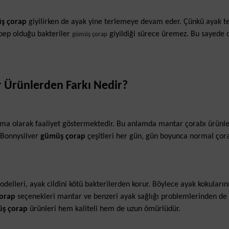
ş çorap
giyilirken de ayak yine terlemeye devam eder. Çünkü ayak t
sebep olduğu bakteriler
giyildiği sürece üremez. Bu sayede 
gümüş çorap
r Ürünlerden Farkı Nedir?
rma olarak faaliyet göstermektedir. Bu anlamda mantar çorabı ürünle
. Bonnysilver
gümüş çorap
çeşitleri her gün, gün boyunca normal ço
delleri, ayak cildini kötü bakterilerden korur. Böylece ayak kokuların
çorap
seçenekleri mantar ve benzeri ayak sağlığı problemlerinden de
ş çorap
ürünleri hem kaliteli hem de uzun ömürlüdür.