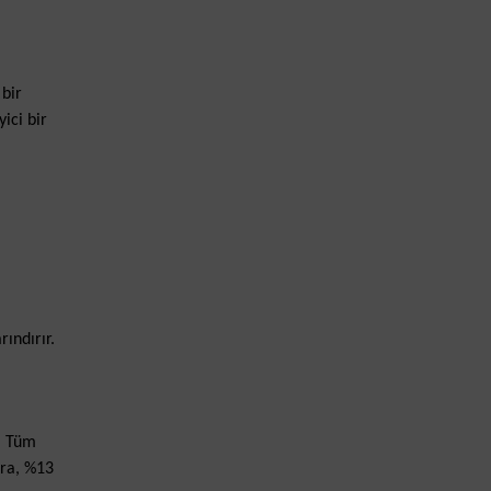
 bir
ici bir
ındırır.
r. Tüm
kra, %13