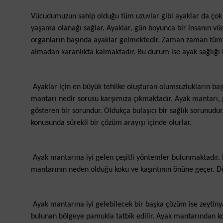
Vücudumuzun sahip olduğu tüm uzuvlar gibi ayaklar da çok 
yaşama olanağı sağlar. Ayaklar, gün boyunca bir insanın vü
organların başında ayaklar gelmektedir. Zaman zaman tüm 
almadan karanlıkta kalmaktadır. Bu durum ise ayak sağlığı i
Ayaklar için en büyük tehlike oluşturan olumsuzlukların ba
mantarı nedir sorusu karşımıza çıkmaktadır. Ayak mantarı, ge
gösteren bir sorundur. Oldukça bulaşıcı bir sağlık sorunudu
konusunda sürekli bir çözüm arayışı içinde olurlar.
Ayak mantarına iyi gelen çeşitli yöntemler bulunmaktadır. 
mantarının neden olduğu koku ve kaşıntının önüne geçer. Dü
Ayak mantarına iyi gelebilecek bir başka çözüm ise zeytinya
bulunan bölgeye pamukla tatbik edilir. Ayak mantarından 