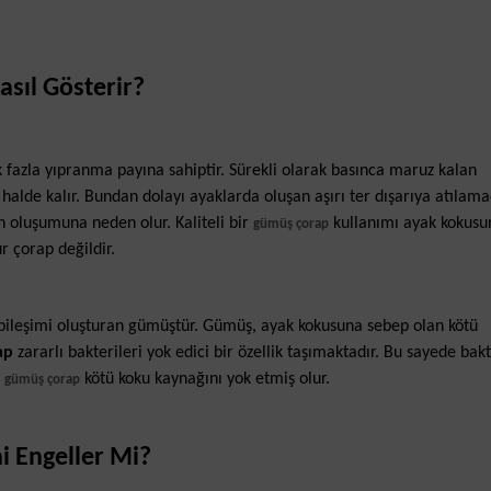
asıl Gösterir?
 fazla yıpranma payına sahiptir. Sürekli olarak basınca maruz kalan
alde kalır. Bundan dolayı ayaklarda oluşan aşırı ter dışarıya atılam
n oluşumuna neden olur. Kaliteli bir
kullanımı ayak kokusu
gümüş çorap
r çorap değildir.
 bileşimi oluşturan gümüştür. Gümüş, ayak kokusuna sebep olan kötü
ap
zararlı bakterileri yok edici bir özellik taşımaktadır. Bu sayede bakt
e
kötü koku kaynağını yok etmiş olur.
gümüş çorap
 Engeller Mi?