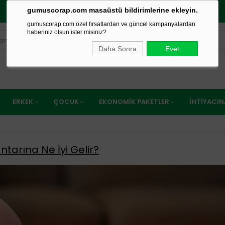
gumuscorap.com masaüstü bildirimlerine ekleyin.
SİPARİŞİNİZ AYNI GÜN KARGODA
gumuscorap.com özel fırsatlardan ve güncel kampanyalardan
haberiniz olsun ister misiniz?
Daha Sonra
Evet
ERKEK
ÇOCUK
EKONOMIK PAKETLER
İHTIYACI
tarına Ne İyi Gelir?