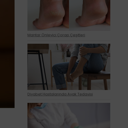
Mantar Önleyici Çorap Çeşitleri
Diyabet Hastalarında Ayak Tedavisi