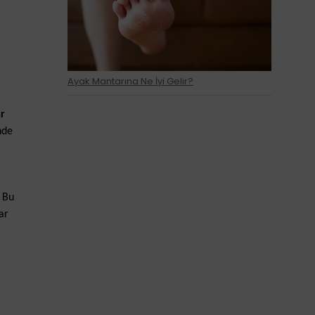
Ayak Mantarına Ne İyi Gelir?
r
nde
. Bu
ar