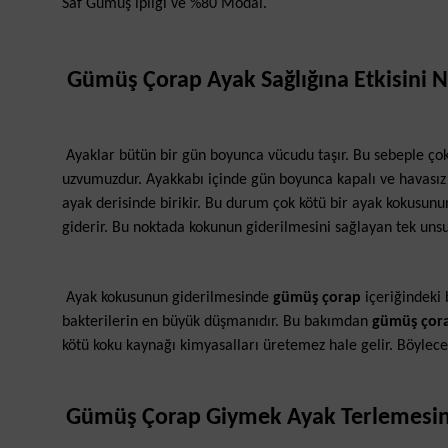
Saf Gümüş ipliği ve %80 Modal.
Gümüş Çorap Ayak Sağlığına Etkisini N
Ayaklar bütün bir gün boyunca vücudu taşır. Bu sebeple çok
uzvumuzdur. Ayakkabı içinde gün boyunca kapalı ve havasız h
ayak derisinde birikir. Bu durum çok kötü bir ayak kokusunu
giderir. Bu noktada kokunun giderilmesini sağlayan tek unsu
Ayak kokusunun giderilmesinde
gümüş çorap
içeriğindeki
bakterilerin en büyük düşmanıdır. Bu bakımdan
gümüş çor
kötü koku kaynağı kimyasalları üretemez hale gelir. Böylec
Gümüş Çorap Giymek Ayak Terlemesini