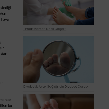
stediği
eken
e hava
Tırnak Mantarı Nasıl Geçer?
k
sini
kları
ir.
Diyabetik Ayak Sağlığı için Diyabet Çorabı
k mantar
tilen bu