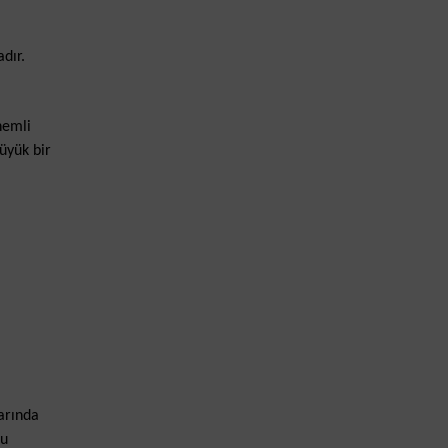
dır.
nemli
üyük bir
arında
Bu