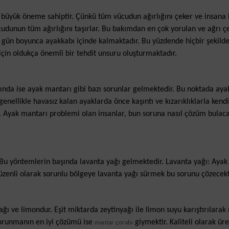
büyük öneme sahiptir. Çünkü tüm vücudun ağırlığını çeker ve insana i
cudunun tüm ağırlığını taşırlar. Bu bakımdan en çok yorulan ve ağrı ç
gün boyunca ayakkabı içinde kalmaktadır. Bu yüzdende hiçbir şekild
çin oldukça önemli bir tehdit unsuru oluşturmaktadır.
şında ise ayak mantarı gibi bazı sorunlar gelmektedir. Bu noktada aya
nellikle havasız kalan ayaklarda önce kaşıntı ve kızarıklıklarla kendi
r. Ayak mantarı problemi olan insanlar, bun soruna nasıl çözüm bulaca
Bu yöntemlerin başında lavanta yağı gelmektedir. Lavanta yağı: Ayak
zenli olarak sorunlu bölgeye lavanta yağı sürmek bu sorunu çözecekt
ğı ve limondur. Eşit miktarda zeytinyağı ile limon suyu karıştırılara
korunmanın en iyi çözümü ise
giymektir. Kaliteli olarak üre
mantar çorabı