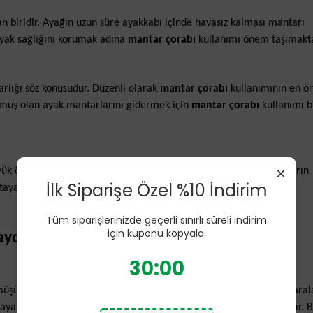
n biridir. Ayağın uzun süre ayakkabı içinde havasız kalması mantarı
ayak sağlığını korumak adına
mantar çorabı
kullanımı önem taşımakta
arlığı söz konusudur. Düzenli olarak
mantar çorabı
kullanımının en ö
uşmuş olan ayak mantarlarını gidermek için
mantar çorabı
kullanımı b
×
ük öneme taşır. Böylece mantar sebebiyle ayakta oluşan kaşıntıların
İlk Siparişe Özel %10 İndirim
a çıkan kaşıntı ve kızarıkları da giderici nitelik taşır.
Tüm siparişlerinizde geçerli sınırlı süreli indirim
için kuponu kopyala.
aydaları
29:59
üşün parmak arasına temas etmesi sağlanır. Bu sayede parmak aral
ayak parmak aralarının temiz ve kuru kalmasında etkili olmaktadır. 