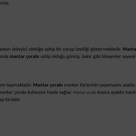
rlar.
ntarı önleyici niteliğe sahip bir çorap özelliği göstermektedir.
Manta
lamda
mantar çorabı
sahip olduğu gümüş, bakır gibi bileşenler sayesi
nem taşımaktadır.
Mantar çorabı
mantar türlerinin yaşamasını azaltır
antar çorabı kullanımı fayda sağlar.
kısaca ayakta mant
Mantar çorabı
ap türüdür.