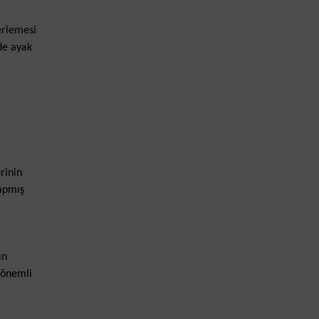
erlemesi
de ayak
rinin
rapmış
ın
 önemli