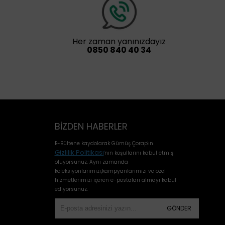
Her zaman yanınızdayız
0850 840 40 34
BIZDEN HABERLER
E-Bültene kaydolarak Gümüş Çorap'ın
Gizlilik Politikası
'
nın koşullarını kabul etmiş
oluyorsunuz. Aynı zamanda
koleksiyonlarımızı,kampyanlarımızı ve özel
hizmetlerimizi içeren e-postaları almayı kabul
ediyorsunuz.
GÖNDER