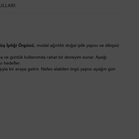
ULLARI
üş İpliği Örgüsü
, modal ağırlıklı doğal iplik yapısı ve dikişsiz
lda ve günlük kullanımda rahat bir deneyim sunar. Ayağı
ı hedefler.
yla bir araya getirir. Nefes alabilen örgü yapısı ayağın gün