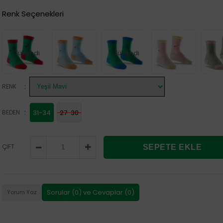
Renk Seçenekleri
Tükendi
Tükendi
:
RENK
:
BEDEN
31-34
27-30
ÇİFT
Sorular (0) ve Cevaplar (0)
Yorum Yaz