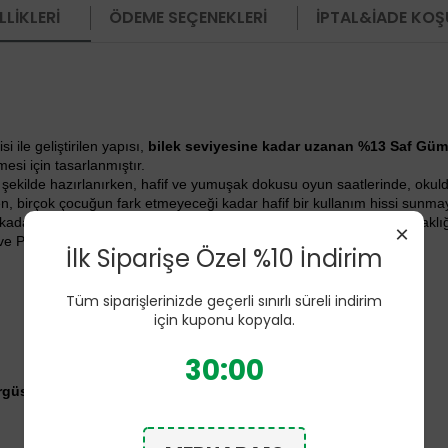
LIKLERI
ÖDEME SEÇENEKLERI
İPTAL&İADE KOŞ
ile geliştirilen yapısı,
bilek seviyesine kadar uzanan %13 Saf Güm
esi için tasarlanmıştır.
i şekilde hazırlanırken, hafif ve yumuşak dokusu oyun saatlerinde, oku
, birçok çocuğun fark etmeyeceği kadar hafif bir kullanım hissi sunmay
 kadar uzanan saf gümüş ipliği örgüsünü modal liflerin doğal yumuşaklığı
×
e Polyester içermeyen yapısıyla doğal konforu ön plana çıkarır.
İlk Siparişe Özel %10 İndirim
Tüm siparişlerinizde geçerli sınırlı süreli indirim
için kuponu kopyala.
30:00
Örgüsü