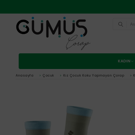
KADIN
Anasayfa
>
Çocuk
>
Kız Çocuk Koku Yapmayan Çorap
>