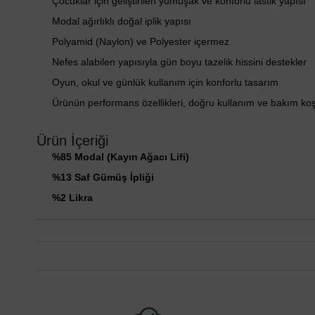
Çocuklar için geliştirilen yumuşak ve konforlu lastik yapısı
Modal ağırlıklı doğal iplik yapısı
Polyamid (Naylon) ve Polyester içermez
Nefes alabilen yapısıyla gün boyu tazelik hissini destekler
Oyun, okul ve günlük kullanım için konforlu tasarım
Ürünün performans özellikleri, doğru kullanım ve bakım ko
Ürün İçeriği
%85 Modal (Kayın Ağacı Lifi)
%13 Saf Gümüş İpliği
%2 Likra