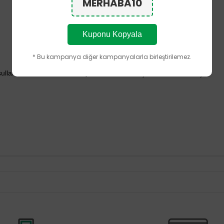
MERHABA10
Kuponu Kopyala
* Bu kampanya diğer kampanyalarla birleştirilemez.
şullarında kullanım ömrü boyunca korunacak şekilde tasarlanmıştır.