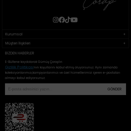
Kurumsal
Müşteri İlişkileri
BIZDEN HABERLER
E-Bültene kaydolarak Gümüş Çorap'ın
Gizlilik Politikası
'
nın koşullarını kabul etmiş oluyorsunuz. Aynı zamanda
koleksiyonlarımızı,kampyanlarımızı ve özel hizmetlerimizi içeren e-postaları
almayı kabul ediyorsunuz.
GÖNDER