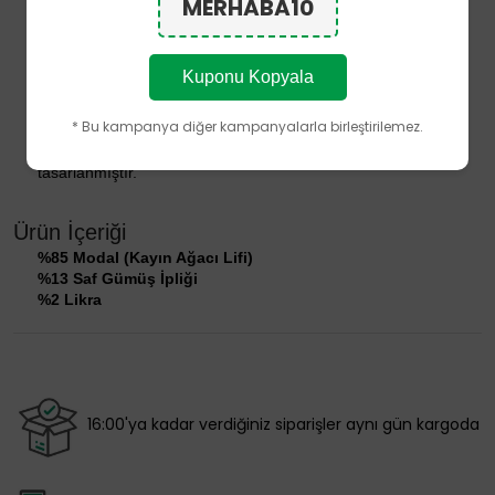
MERHABA10
Dikişsiz burun tasarımı
Çocuklar için geliştirilen yumuşak ve konforlu lastik yapısı
Modal ağırlıklı doğal iplik yapısı
Polyamid (Naylon) ve Polyester içermez
Kuponu Kopyala
Nefes alabilen yapısıyla gün boyu tazelik hissini destekler
Oyun, okul ve günlük kullanım için konforlu tasarım
* Bu kampanya diğer kampanyalarla birleştirilemez.
Ürünün performans özellikleri, doğru kullanım ve bakım
koşullarında kullanım ömrü boyunca korunacak şekilde
tasarlanmıştır.
Ürün İçeriği
%85 Modal (Kayın Ağacı Lifi)
%13 Saf Gümüş İpliği
%2 Likra
16:00'ya kadar verdiğiniz siparişler aynı gün kargoda