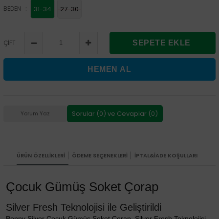
:
BEDEN
31-34
27-30
ÇİFT
Sorular (0) ve Cevaplar (0)
Yorum Yaz
ÜRÜN ÖZELLIKLERI
ÖDEME SEÇENEKLERI
İPTAL&İADE KOŞULLARI
Çocuk Gümüş Soket Çorap
Silver Fresh Teknolojisi ile Geliştirildi
Bonny Silver Çocuk Gümüş Soket Çorap, Silver Fresh Teknolojisi