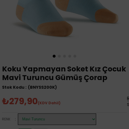
Koku Yapmayan Soket Kız Çocuk
Mavi Turuncu Gümüş Çorap
(BNYSS200K)
₺279,90
(KDV Dahil)
:
RENK