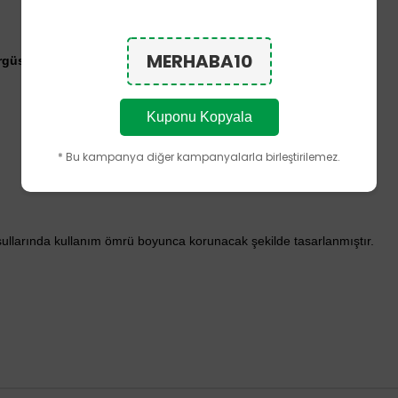
MERHABA10
Örgüsü
Kuponu Kopyala
* Bu kampanya diğer kampanyalarla birleştirilemez.
şullarında kullanım ömrü boyunca korunacak şekilde tasarlanmıştır.