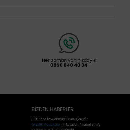
Her zaman yanınızdayız
0850 840 40 34
BIZDEN HABERLER
E-Bültene kaydolarak Gümüş Çorap'ın
Gizlilik Politikası
'
nın koşullarını kabul etmiş
oluyorsunuz. Aynı zamanda