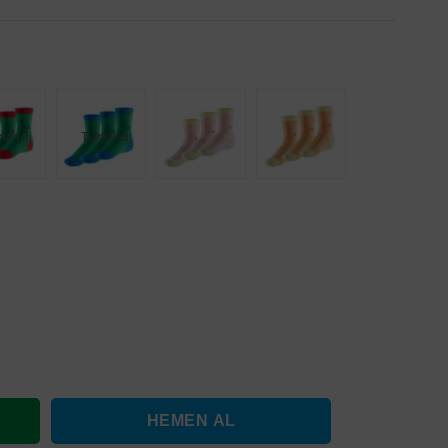
kendi
Tükendi