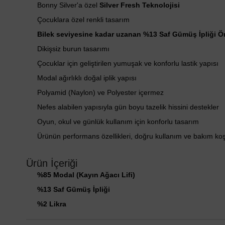
Bonny Silver'a özel
Silver Fresh Teknolojisi
Çocuklara özel renkli tasarım
Bilek seviyesine kadar uzanan %13 Saf Gümüş İpliği 
Dikişsiz burun tasarımı
Çocuklar için geliştirilen yumuşak ve konforlu lastik yapısı
Modal ağırlıklı doğal iplik yapısı
Polyamid (Naylon) ve Polyester içermez
Nefes alabilen yapısıyla gün boyu tazelik hissini destekler
Oyun, okul ve günlük kullanım için konforlu tasarım
Ürünün performans özellikleri, doğru kullanım ve bakım ko
Ürün İçeriği
%85 Modal (Kayın Ağacı Lifi)
%13 Saf Gümüş İpliği
%2 Likra