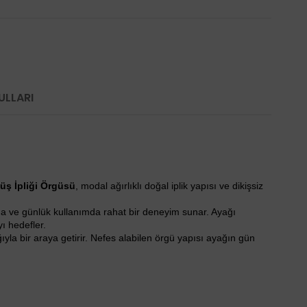
ULLARI
üş İpliği Örgüsü
, modal ağırlıklı doğal iplik yapısı ve dikişsiz
lda ve günlük kullanımda rahat bir deneyim sunar. Ayağı
ı hedefler.
yla bir araya getirir. Nefes alabilen örgü yapısı ayağın gün