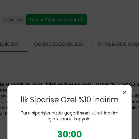
Sorular (0) ve Cevaplar (0)
Yorum Yaz
LIKLERI
ÖDEME SEÇENEKLERI
İPTAL&İADE KOŞ
ile geliştirilen yapısı,
bilek seviyesine kadar uzanan %13 Saf Güm
esi için tasarlanmıştır.
×
i şekilde hazırlanırken, hafif ve yumuşak dokusu oyun saatlerinde, oku
İlk Siparişe Özel %10 İndirim
, birçok çocuğun fark etmeyeceği kadar hafif bir kullanım hissi sunmay
 kadar uzanan saf gümüş ipliği örgüsünü modal liflerin doğal yumuşaklığı
Tüm siparişlerinizde geçerli sınırlı süreli indirim
e Polyester içermeyen yapısıyla doğal konforu ön plana çıkarır.
için kuponu kopyala.
29:59