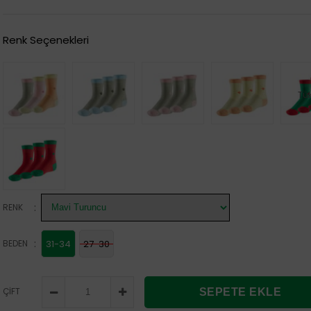
Renk Seçenekleri
Tü
:
RENK
:
BEDEN
31-34
27-30
ÇİFT