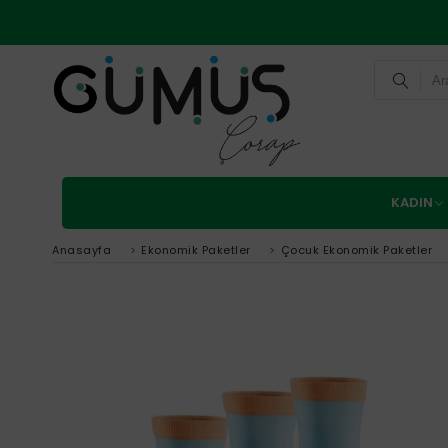
KADIN
Anasayfa
>
Ekonomik Paketler
>
Çocuk Ekonomik Paketler