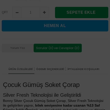
ÇİFT
Sorular (0) ve Cevaplar (0)
Yorum Yaz
ÜRÜN ÖZELLIKLERI
ÖDEME SEÇENEKLERI
İPTAL&İADE KOŞULLARI
Çocuk Gümüş Soket Çorap
Silver Fresh Teknolojisi ile Geliştirildi
Bonny Silver Çocuk Gümüş Soket Çorap, Silver Fresh Teknolojisi
ile geliştirilen yapısı,
bilek seviyesine kadar uzanan %13 Saf
Gümüş İpliği Örgüsü
, modal ağırlıklı doğal iplik yapısı ve dikişsiz