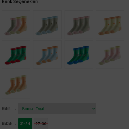
Renk Seçenekleri
Tükendi
Tükendi
:
RENK
:
BEDEN
31-34
27-30