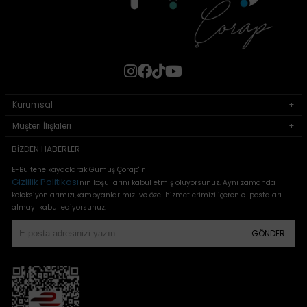
Kurumsal
Müşteri İlişkileri
BIZDEN HABERLER
E-Bültene kaydolarak Gümüş Çorap'ın
Gizlilik Politikası
'
nın koşullarını kabul etmiş oluyorsunuz. Aynı zamanda
koleksiyonlarımızı,kampyanlarımızı ve özel hizmetlerimizi içeren e-postaları
almayı kabul ediyorsunuz.
GÖNDER