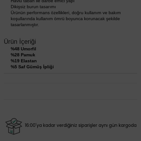
Havlu taban ile darbe emici yapı
Dikişsiz burun tasarımı
Ürünün performans özellikleri, doğru kullanım ve bakım
koşullarında kullanım ömrü boyunca korunacak şekilde
tasarlanmıştır.
Ürün İçeriği
%48 Umorfil
%28 Pamuk
%19 Elastan
%5 Saf Gümüş İpliği
16:00'ya kadar verdiğiniz siparişler aynı gün kargoda