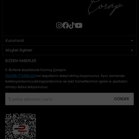
Kurumsal
Müşteri İlişkileri
BIZDEN HABERLER
E-Bültene kaydolarak Gümüş Çorap'ın
Gizlilik Politikası
'
nın koşullarını kabul etmiş oluyorsunuz. Aynı zamanda
koleksiyonlarımızı,kampyanlarımızı ve özel hizmetlerimizi içeren e-postaları
almayı kabul ediyorsunuz.
GÖNDER