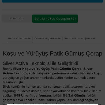
Sorular (0) ve Cevaplar (0)
Yorum Yaz
ÜRÜN ÖZELLIKLERI
ÖDEME SEÇENEKLERI
İPTAL&İADE KOŞULLARI
Koşu ve Yürüyüş Patik Gümüş Çorap
Silver Active Teknolojisi ile Geliştirildi
Bonny Silver
Koşu ve Yürüyüş Patik Gümüş Çorap
,
Silver
Active Teknolojisi
ile geliştirilen performans odaklı yapısıyla koşu,
yürüyüş ve yoğun antrenmanlarda üstün konfor sunmak üzere
tasarlanmıştır.
Bilek kemiğinin hemen altında sonlanan patik tasarımı hareket
özgürlüğünü desteklerken, spor ayakkabılarla konforlu bir kullanım
sağlar.
%48 Umorfil performans ipliği
,
%5 Saf Gümüş İpliği
,
gelişmiş hava kanalları, havlu taban yapısı, ark desteği sağlayan
elastik bant, aşil destek yastığı ve dikişsiz burun tasarımı bir araya