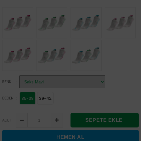
:
RENK
:
BEDEN
35-38
39-42
ADET