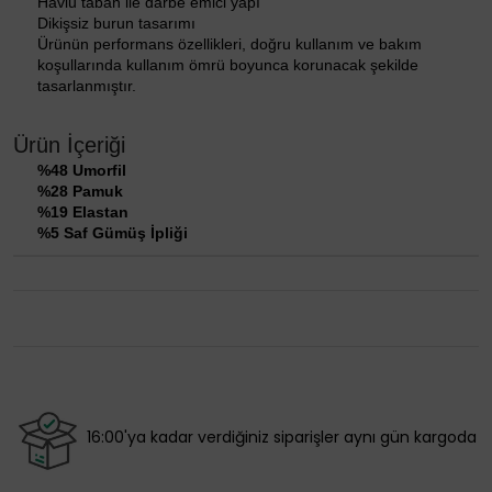
Havlu taban ile darbe emici yapı
Dikişsiz burun tasarımı
Ürünün performans özellikleri, doğru kullanım ve bakım
koşullarında kullanım ömrü boyunca korunacak şekilde
tasarlanmıştır.
Ürün İçeriği
%48 Umorfil
%28 Pamuk
%19 Elastan
%5 Saf Gümüş İpliği
16:00'ya kadar verdiğiniz siparişler aynı gün kargoda