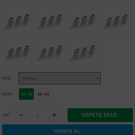
:
RENK
:
BEDEN
35-38
39-42
ADET