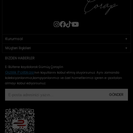
Kurumsal
Müşteri İlişkileri
BIZDEN HABERLER
E-Bültene kaydolarak Gümüş Çorap'ın
Gizlilik Politikası
'
nın koşullarını kabul etmiş oluyorsunuz. Aynı zamanda
koleksiyonlarımızı,kampyanlarımızı ve özel hizmetlerimizi içeren e-postaları
almayı kabul ediyorsunuz.
GÖNDER