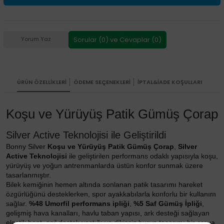
Sorular (0) ve Cevaplar (0)
Yorum Yaz
ÜRÜN ÖZELLIKLERI
ÖDEME SEÇENEKLERI
İPTAL&İADE KOŞULLARI
Koşu ve Yürüyüş Patik Gümüş Çorap
Silver Active Teknolojisi ile Geliştirildi
Bonny Silver
Koşu ve Yürüyüş Patik Gümüş Çorap
,
Silver
Active Teknolojisi
ile geliştirilen performans odaklı yapısıyla koşu,
yürüyüş ve yoğun antrenmanlarda üstün konfor sunmak üzere
tasarlanmıştır.
Bilek kemiğinin hemen altında sonlanan patik tasarımı hareket
özgürlüğünü desteklerken, spor ayakkabılarla konforlu bir kullanım
sağlar.
%48 Umorfil performans ipliği
,
%5 Saf Gümüş İpliği
,
gelişmiş hava kanalları, havlu taban yapısı, ark desteği sağlayan
elastik bant, aşil destek yastığı ve dikişsiz burun tasarımı bir araya