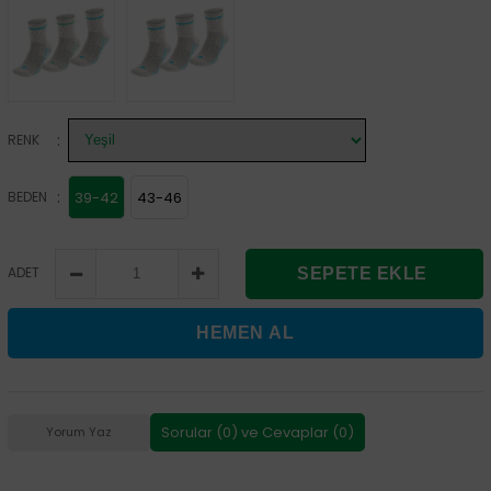
:
RENK
:
BEDEN
39-42
43-46
ADET
Sorular (0) ve Cevaplar (0)
Yorum Yaz