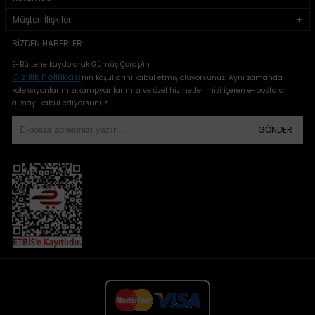
Müşteri İlişkileri
BIZDEN HABERLER
E-Bültene kaydolarak Gümüş Çorap'ın
Gizlilik Politikası
'
nın koşullarını kabul etmiş oluyorsunuz. Aynı zamanda
koleksiyonlarımızı,kampyanlarımızı ve özel hizmetlerimizi içeren e-postaları
almayı kabul ediyorsunuz.
GÖNDER