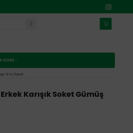
NA GÖRE
ap-3'lü Paket
Erkek Karışık Soket Gümüş