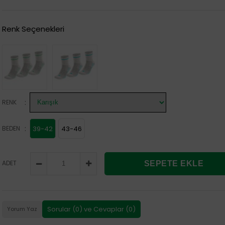
Renk Seçenekleri
:
RENK
:
BEDEN
39-42
43-46
ADET
Sorular (0) ve Cevaplar (0)
Yorum Yaz