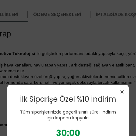
LIKLERI
ÖDEME SEÇENEKLERI
İPTAL&İADE KOŞ
rap
Active Teknolojisi
ile geliştirilen performans odaklı yapısıyla koşu, 
iş hava kanalları, havlu taban yapısı, ark desteği sağlayan elastik bant,
yardımcı olur.
mını destekleyen özel örgü yapısı, yoğun aktivitelerde nemin ciltten uz
al formunda sararken, hafif ve yumuşak dokusuyla birçok kullanıcının
"
×
İlk Siparişe Özel %10 İndirim
Tüm siparişlerinizde geçerli sınırlı süreli indirim
için kuponu kopyala.
asarım
30:00