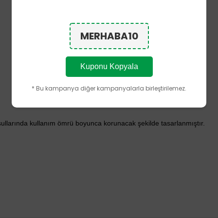
MERHABA10
Kuponu Kopyala
* Bu kampanya diğer kampanyalarla birleştirilemez.
şullarında kullanım ömrü boyunca korunacak şekilde tasarlanmıştır.