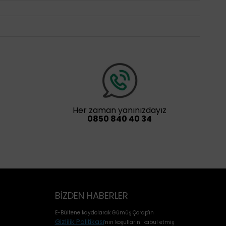
Her zaman yanınızdayız
0850 840 40 34
BIZDEN HABERLER
E-Bültene kaydolarak Gümüş Çorap'ın
Gizlilik Politikası
'
nın koşullarını kabul etmiş