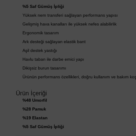
%5 Saf Gümüş İpliği
Yüksek nem transferi sağlayan performans yapısı
Gelişmiş hava kanalları ile yüksek nefes alabilirlik
Ergonomik tasarım
Ark desteği sağlayan elastik bant
Aşil destek yastığı
Havlu taban ile darbe emici yapı
Dikişsiz burun tasarımı
Ürünün performans özellikleri, doğru kullanım ve bakım ko
Ürün İçeriği
%48 Umorfil
%28 Pamuk
%19 Elastan
%5 Saf Gümüş İpliği