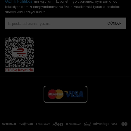
Gizlilik Politikası
'
nın koşullarını kabul etmiş oluyorsunuz. Aynı zamanda
koleksiyonlarımızı,kampyanlarımızı ve özel hizmetlerimizi içeren e-postaları
almayı kabul ediyorsunuz.
GÖNDER