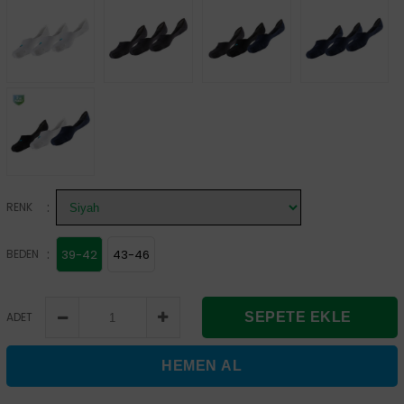
:
RENK
:
BEDEN
39-42
43-46
ADET