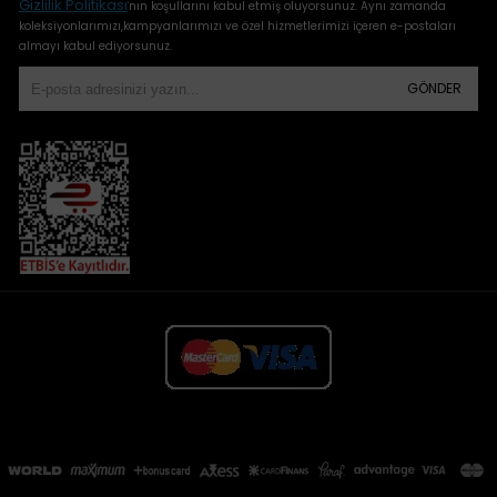
Gizlilik Politikası
'
nın koşullarını kabul etmiş oluyorsunuz. Aynı zamanda
koleksiyonlarımızı,kampyanlarımızı ve özel hizmetlerimizi içeren e-postaları
almayı kabul ediyorsunuz.
GÖNDER