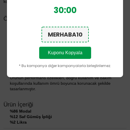
konforun keyfini çıkarabilirsiniz.
30:00
Öne Çıkan Özellikler
Bonny Silver'a özel
Silver Fresh Teknolojisi
MERHABA10
Ayakkabı içinde görünmeyen babet tasarımı
Topuktan kaymayı önlemeye yardımcı silikon destek
%12 Saf Gümüş İpliği
Dikişsiz burun tasarımı
Kuponu Kopyala
Modal ağırlıklı doğal iplik yapısı
Polyamid (Naylon) ve Polyester içermez
* Bu kampanya diğer kampanyalarla birleştirilemez.
Nefes alabilen yapısıyla gün boyu tazelik hissini destekler
Şık ve görünmez kullanım
Ürünün performans özellikleri, doğru kullanım ve bakım
koşullarında kullanım ömrü boyunca korunacak şekilde
tasarlanmıştır.
Ürün İçeriği
%86 Modal
%12 Saf Gümüş İpliği
%2 Likra