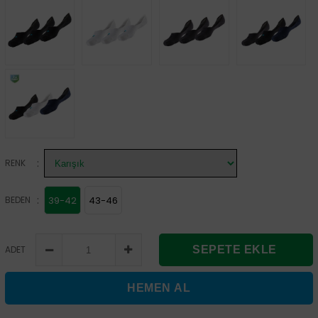
:
RENK
:
BEDEN
39-42
43-46
ADET