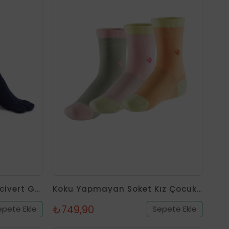
5 Parmak Soket Erkek Lacivert Gümüş Çorap
Koku Yapmayan Soket Kız Çocuk Karışık Gümüş Çorap 3'lü Paket
₺749,90
epete Ekle
Sepete Ekle