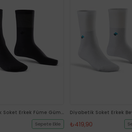
Diyabetik Soket Erkek Füme Gümüş Çorap
0
₺419,90
Sepete Ekle
S