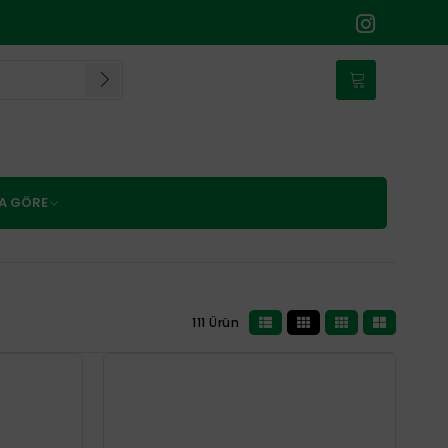
NA GÖRE
111 Ürün