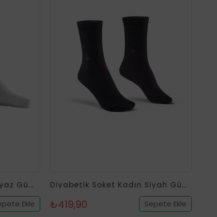
Diyabetik Soket Erkek Beyaz Gümüş Çorap
Diyabetik Soket Kadın Siyah Gümüş Çorap
₺419,90
epete Ekle
Sepete Ekle