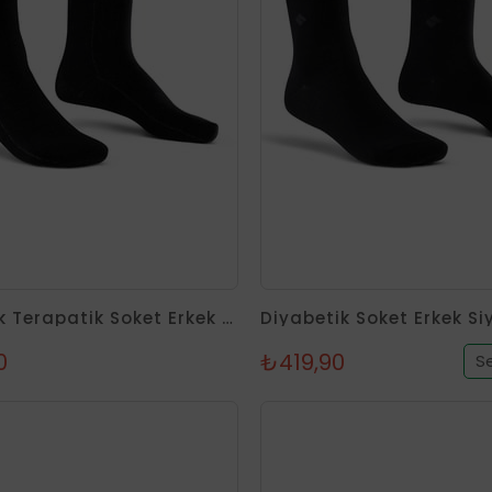
Tükendi
Diyabetik Terapatik Soket Erkek Siyah Gümüş Çorap
0
₺419,90
S