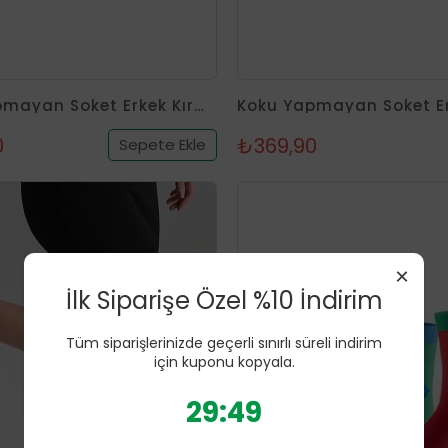
Koku Yapmayan Soket Erkek Kırmızı Gümüş Çorap
0
₺369,90
Sepete Ekle
×
İlk Siparişe Özel %10 İndirim
Tüm siparişlerinizde geçerli sınırlı süreli indirim
Tükendi
için kuponu kopyala.
29:46