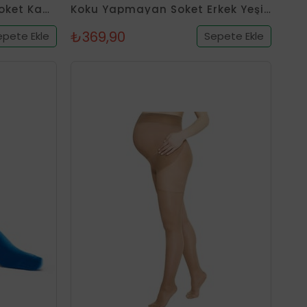
Koku Yapmayan Polka Soket Kadın Beyaz Gümüş Çorap
Koku Yapmayan Soket Erkek Yeşil Gümüş Çorap
₺369,90
epete Ekle
Sepete Ekle