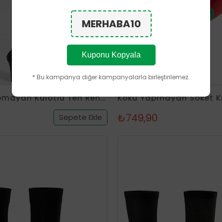
MERHABA10
Kuponu Kopyala
* Bu kampanya diğer kampanyalarla birleştirilemez.
Koku Yapmayan Külotlu Ten Rengi Gümüş Çorap
₺749,90
Sepete Ekle