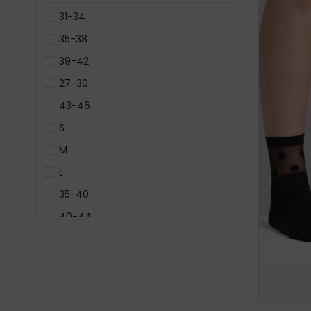
31-34
35-38
39-42
27-30
43-46
S
M
L
35-40
40-44
Standart
47-50
1
2