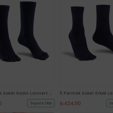
5 Parmak Soket Kadın Lacivert Gümüş Çorap
0
₺424,90
Sepete Ekle
S