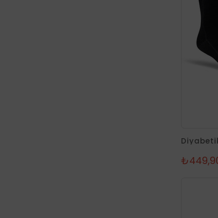
₺449,9