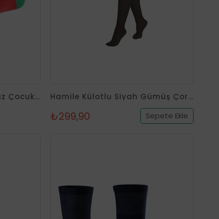
Koku Yapmayan Soket Kız Çocuk Renkli Gümüş Çorap 3'lü Paket
Hamile Külotlu Siyah Gümüş Çorap
₺299,90
Sepete Ekle