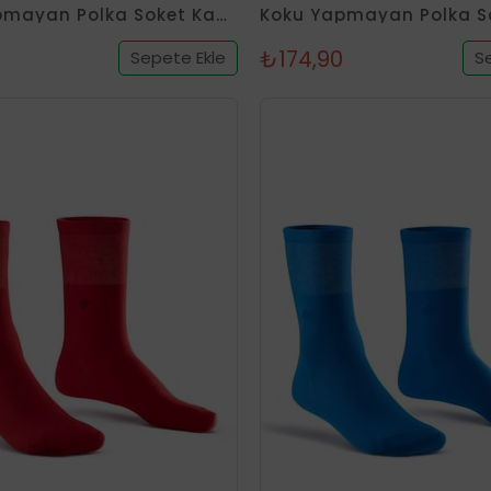
Koku Yapmayan Polka Soket Kadın Siyah Gümüş Çorap
₺174,90
Sepete Ekle
S
Tükendi