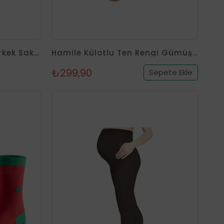
Koku Yapmayan Soket Erkek Saks Gümüş Çorap
Hamile Külotlu Ten Rengi Gümüş Çorap
₺299,90
Sepete Ekle