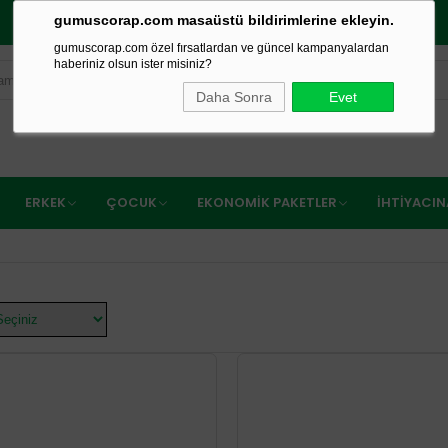
gumuscorap.com masaüstü bildirimlerine ekleyin.
750₺ VE ÜZERİ ÜCRETSİZ KARGO
gumuscorap.com özel fırsatlardan ve güncel kampanyalardan
haberiniz olsun ister misiniz?
Daha Sonra
Evet
ERKEK
ÇOCUK
EKONOMIK PAKETLER
İHTIYACI