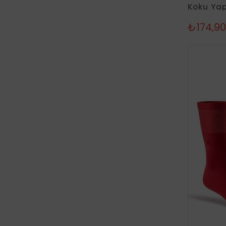
3
₺174,90