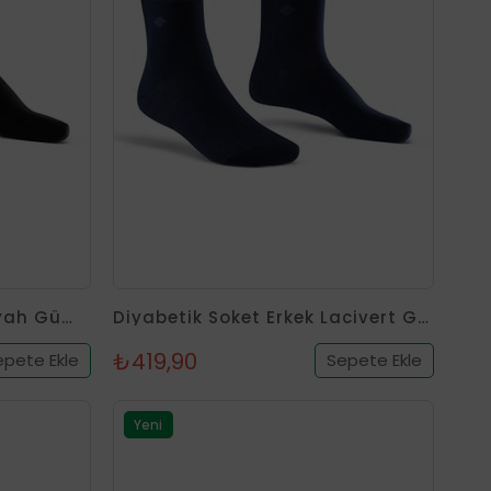
Diyabetik Soket Erkek Siyah Gümüş Çorap
Diyabetik Soket Erkek Lacivert Gümüş Çorap
₺419,90
epete Ekle
Sepete Ekle
Yeni
Ürün