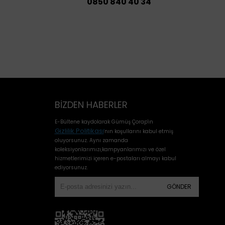
0850 840 40 34
BIZDEN HABERLER
E-Bültene kaydolarak Gümüş Çorap'ın
Gizlilik Politikası
'
nın koşullarını kabul etmiş
oluyorsunuz. Aynı zamanda
koleksiyonlarımızı,kampyanlarımızı ve özel
hizmetlerimizi içeren e-postaları almayı kabul
ediyorsunuz.
GÖNDER