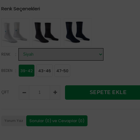
Renk Seçenekleri
:
RENK
:
BEDEN
39-42
43-46
47-50
ÇİFT
Sorular (0) ve Cevaplar (0)
Yorum Yaz