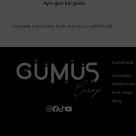
aynı gün kargoda
Diyabetik Soket Erkek Siyah Gümüş ÇorapBNYSS111E
,
Kurumsal
Anasayfa
Hakkımızda
Bize Ulaşın
Blog