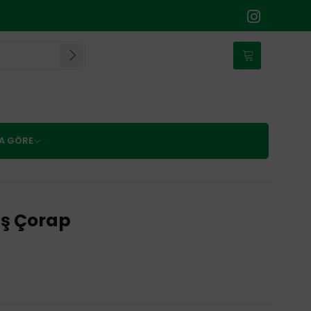
NA GÖRE
üş Çorap