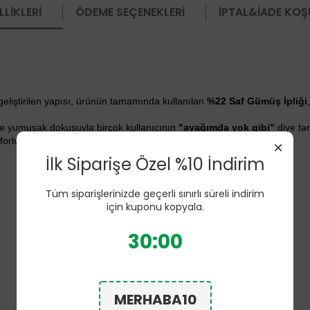
LIKLERI
ÖDEME SEÇENEKLERI
İPTAL&İADE KOŞ
 geliştirilen yapısı, ürünün tamamında kullanılan
%22 Saf Gümüş İpliği
f ve yumuşak dokusuyla birçok kullanıcının
"ayağımda yok gibi"
diye tar
orlu bir kullanım deneyimi sağlar.
×
İlk Siparişe Özel %10 İndirim
Tüm siparişlerinizde geçerli sınırlı süreli indirim
için kuponu kopyala.
30:00
MERHABA10