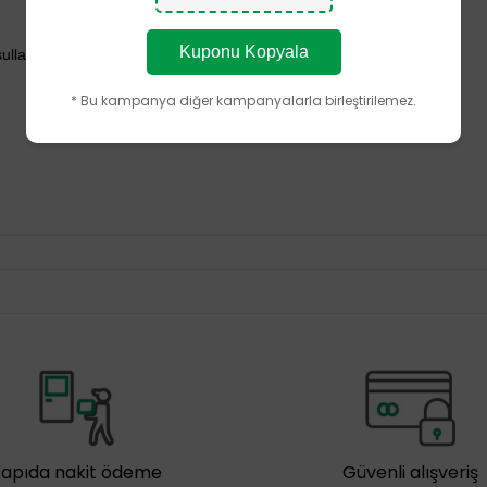
Kuponu Kopyala
şullarında kullanım ömrü boyunca korunacak şekilde tasarlanmıştır.
* Bu kampanya diğer kampanyalarla birleştirilemez.
Kapıda nakit ödeme
Güvenli alışveriş