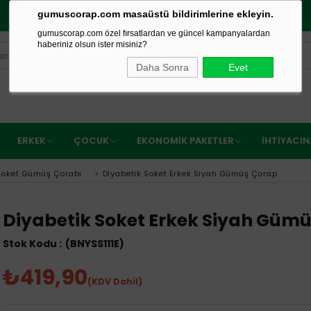
gumuscorap.com masaüstü bildirimlerine ekleyin.
750₺ VE ÜZERİ ÜCRETSİZ KARGO
gumuscorap.com özel fırsatlardan ve güncel kampanyalardan
haberiniz olsun ister misiniz?
Daha Sonra
Evet
ERKEK
ÇOCUK
EKONOMIK PAKETLER
İHTIYACI
 Soket Gümüş Çorabı
>
Diyabetik Soket Erkek Siyah Gümüş Çorap
Diyabetik Soket Erkek Siyah Güm
(BNYSS111E)
₺419,90
(KDV Dahil)