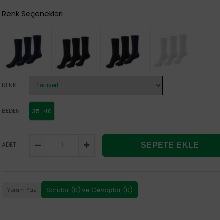
Renk Seçenekleri
:
RENK
:
BEDEN
35-40
ADET
Sorular (0) ve Cevaplar (0)
Yorum Yaz