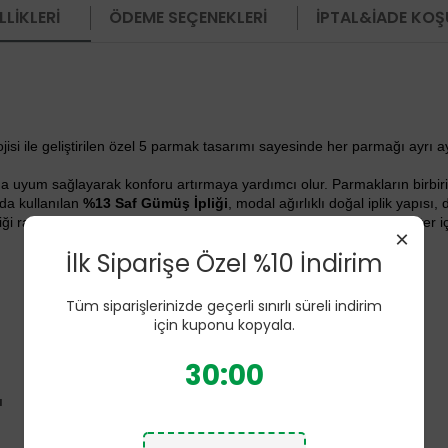
LIKLERI
ÖDEME SEÇENEKLERI
İPTAL&İADE KOŞ
i ile geliştirilen özel 5 parmak tasarımı sayesinde her parmağı ayrı a
a uyum sağlayarak konforu artırmaya yardımcı olur. Parmakların birbir
da kullanılan
%13 Saf Gümüş İpliği
, modal ağırlıklı doğal iplik yapısı
ttiği rahatlık hissini yaşatmayı hedefler. Polyamid (Naylon) ve polyester
×
İlk Siparişe Özel %10 İndirim
Tüm siparişlerinizde geçerli sınırlı süreli indirim
için kuponu kopyala.
30:00
ı