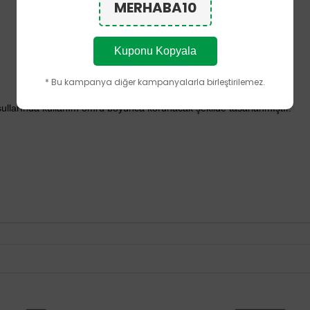
MERHABA10
Kuponu Kopyala
* Bu kampanya diğer kampanyalarla birleştirilemez.
şullarında kullanım ömrü boyunca korunacak şekilde tasarlanmıştır.