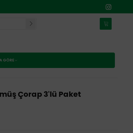
NA GÖRE
müş Çorap 3'lü Paket