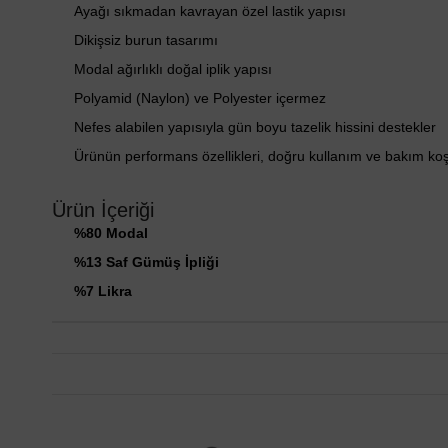
Ayağı sıkmadan kavrayan özel lastik yapısı
Dikişsiz burun tasarımı
Modal ağırlıklı doğal iplik yapısı
Polyamid (Naylon) ve Polyester içermez
Nefes alabilen yapısıyla gün boyu tazelik hissini destekler
Ürünün performans özellikleri, doğru kullanım ve bakım ko
Ürün İçeriği
%80 Modal
%13 Saf Gümüş İpliği
%7 Likra