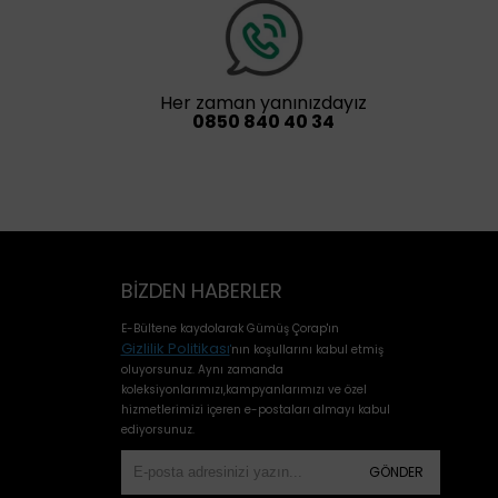
Her zaman yanınızdayız
0850 840 40 34
BIZDEN HABERLER
E-Bültene kaydolarak Gümüş Çorap'ın
Gizlilik Politikası
'
nın koşullarını kabul etmiş
oluyorsunuz. Aynı zamanda
koleksiyonlarımızı,kampyanlarımızı ve özel
hizmetlerimizi içeren e-postaları almayı kabul
ediyorsunuz.
GÖNDER