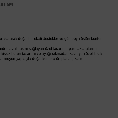
ULLARI
yrı sararak doğal hareketi destekler ve gün boyu üstün konfor
inden ayrılmasını sağlayan özel tasarımı, parmak aralarının
, dikişsiz burun tasarımı ve ayağı sıkmadan kavrayan özel lastik
 içermeyen yapısıyla doğal konforu ön plana çıkarır.