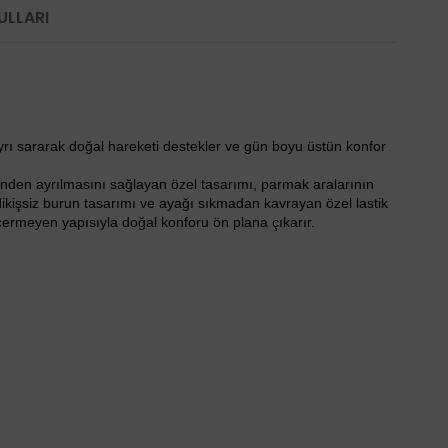
ULLARI
yrı sararak doğal hareketi destekler ve gün boyu üstün konfor
inden ayrılmasını sağlayan özel tasarımı, parmak aralarının
, dikişsiz burun tasarımı ve ayağı sıkmadan kavrayan özel lastik
 içermeyen yapısıyla doğal konforu ön plana çıkarır.