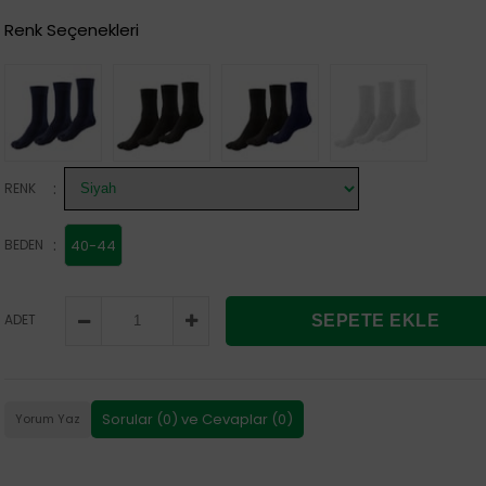
Renk Seçenekleri
:
RENK
:
BEDEN
40-44
ADET
Sorular (0) ve Cevaplar (0)
Yorum Yaz