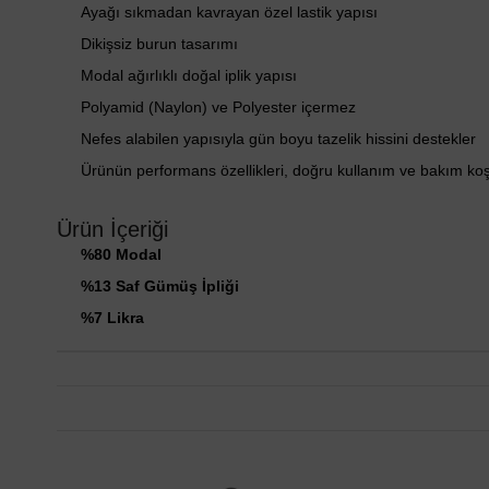
Ayağı sıkmadan kavrayan özel lastik yapısı
Dikişsiz burun tasarımı
Modal ağırlıklı doğal iplik yapısı
Polyamid (Naylon) ve Polyester içermez
Nefes alabilen yapısıyla gün boyu tazelik hissini destekler
Ürünün performans özellikleri, doğru kullanım ve bakım ko
Ürün İçeriği
%80 Modal
%13 Saf Gümüş İpliği
%7 Likra