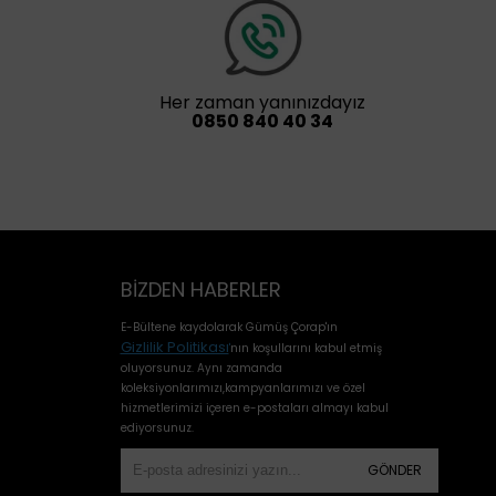
Her zaman yanınızdayız
0850 840 40 34
BIZDEN HABERLER
E-Bültene kaydolarak Gümüş Çorap'ın
Gizlilik Politikası
'
nın koşullarını kabul etmiş
oluyorsunuz. Aynı zamanda
koleksiyonlarımızı,kampyanlarımızı ve özel
hizmetlerimizi içeren e-postaları almayı kabul
ediyorsunuz.
GÖNDER