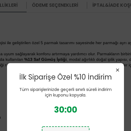
LIKLERI
ÖDEME SEÇENEKLERI
İPTAL&İADE KOŞ
i ile geliştirilen özel 5 parmak tasarımı sayesinde her parmağı ayrı a
a uyum sağlayarak konforu artırmaya yardımcı olur. Parmakların birbir
da kullanılan
%13 Saf Gümüş İpliği
, modal ağırlıklı doğal iplik yapısı
ttiği rahatlık hissini yaşatmayı hedefler. Polyamid (Naylon) ve polyester
×
İlk Siparişe Özel %10 İndirim
Tüm siparişlerinizde geçerli sınırlı süreli indirim
için kuponu kopyala.
30:00
ı