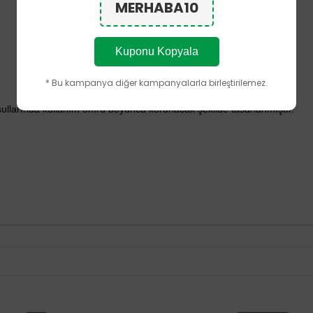
MERHABA10
Kuponu Kopyala
* Bu kampanya diğer kampanyalarla birleştirilemez.
şullarında kullanım ömrü boyunca korunacak şekilde tasarlanmıştır.