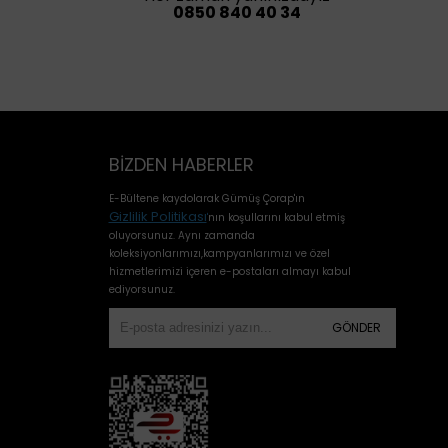
0850 840 40 34
BIZDEN HABERLER
E-Bültene kaydolarak Gümüş Çorap'ın
Gizlilik Politikası
'
nın koşullarını kabul etmiş
oluyorsunuz. Aynı zamanda
koleksiyonlarımızı,kampyanlarımızı ve özel
hizmetlerimizi içeren e-postaları almayı kabul
ediyorsunuz.
GÖNDER