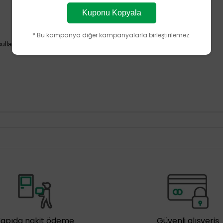
Kuponu Kopyala
* Bu kampanya diğer kampanyalarla birleştirilemez.
şullarında kullanım ömrü boyunca korunacak şekilde tasarlanmıştır.
Kapıda nakit ödeme
Güvenli alışveriş