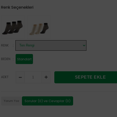
Renk Seçenekleri
:
RENK
:
BEDEN
Standart
ADET
Sorular (0) ve Cevaplar (0)
Yorum Yaz