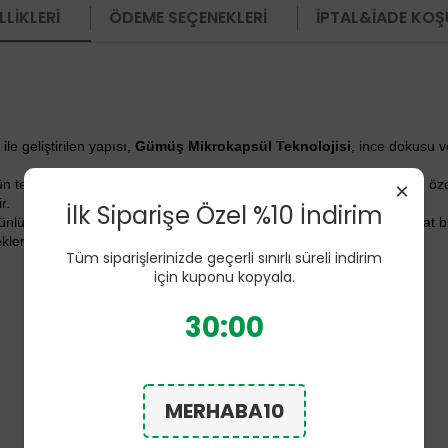
LIKLERI
ÖDEME SEÇENEKLERI
İPTAL&İADE KOŞ
e geliştirilen yapısı,
Gümüş Mikrokapsül Teknolojisi
, ince dokusu v
 tekstil liflerine mikrokapsül yapısıyla entegre edilmesini esas alan öze
×
r.
İlk Siparişe Özel %10 İndirim
günlük kullanımı destekler. Esnek yapısı ayağa uyum sağlayarak rahat b
kler.
Tüm siparişlerinizde geçerli sınırlı süreli indirim
için kuponu kopyala.
30:00
MERHABA10