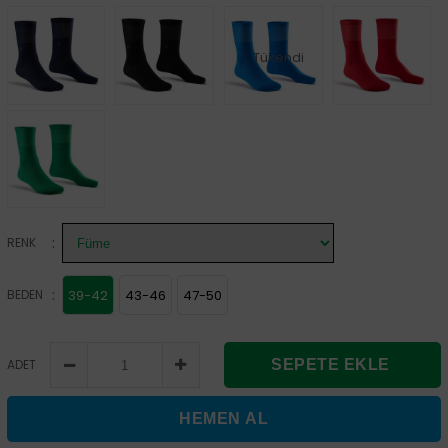
Tükendi
:
RENK
:
BEDEN
39-42
43-46
47-50
ADET