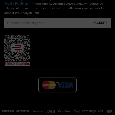
Gizlilik Politikası
'
nın koşullarını kabul etmiş oluyorsunuz. Aynı zamanda
koleksiyonlarımızı,kampyanlarımızı ve özel hizmetlerimizi içeren e-postaları
almayı kabul ediyorsunuz.
GÖNDER