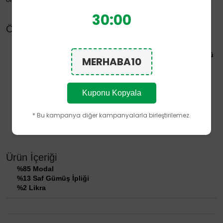
30:00
Öne Çıkan Özellikler
Bonny Silver'a özel
Silver Fresh Teknolojisi
Bilek seviyesine kadar uzanan
%13 Saf Gümüş İpliği Örgüsü
MERHABA10
Dikişsiz burun tasarımı
Modal ağırlıklı doğal iplik yapısı
Polyamid (Naylon) ve Polyester içermez
Kuponu Kopyala
Nefes alabilen yapısıyla gün boyu tazelik hissini destekler
Günlük kullanıma uygun hafif ve konforlu tasarım
Ürünün performans özellikleri, doğru kullanım ve bakım
* Bu kampanya diğer kampanyalarla birleştirilemez.
koşullarında kullanım ömrü boyunca korunacak şekilde
tasarlanmıştır.
Ürün İçeriği
%85 Modal
%13 Saf Gümüş İpliği
%2 Likra