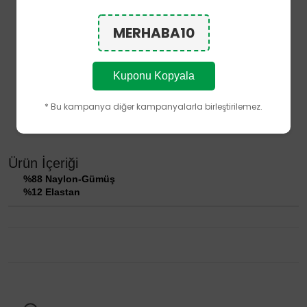
Bonny Silver'a özel
Silver Fresh Teknolojisi
Gümüş Mikrokapsül Teknolojisi
MERHABA10
İnce ve zarif soket tasarım
Dayanıklı burun tasarımı
Esnek ve ayağı nazikçe saran yapı
Gün boyu konforlu kullanım
Kuponu Kopyala
Hafif ve yumuşak doku
Ürünün performans özellikleri, doğru kullanım ve bakım
* Bu kampanya diğer kampanyalarla birleştirilemez.
koşullarında kullanım ömrü boyunca korunacak şekilde
tasarlanmıştır.
Ürün İçeriği
%88 Naylon-Gümüş
%12 Elastan