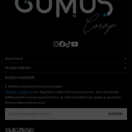
Kurumsal
Müşteri İlişkileri
BIZDEN HABERLER
E-Bültene kaydolarak Gümüş Çorap'ın
Gizlilik Politikası
'
nın koşullarını kabul etmiş oluyorsunuz. Aynı zamanda
koleksiyonlarımızı,kampyanlarımızı ve özel hizmetlerimizi içeren e-postaları
almayı kabul ediyorsunuz.
GÖNDER