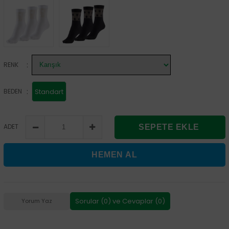
:
RENK
:
BEDEN
Standart
ADET
Sorular (0) ve Cevaplar (0)
Yorum Yaz