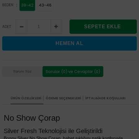
:
BEDEN
39-42
43-46
ADET
Sorular (0) ve Cevaplar (0)
Yorum Yaz
ÜRÜN ÖZELLIKLERI
ÖDEME SEÇENEKLERI
İPTAL&İADE KOŞULLARI
No Show Çorap
Silver Fresh Teknolojisi ile Geliştirildi
Bonny Silver No Show Çorap, babet şıklığını patik konforuyla