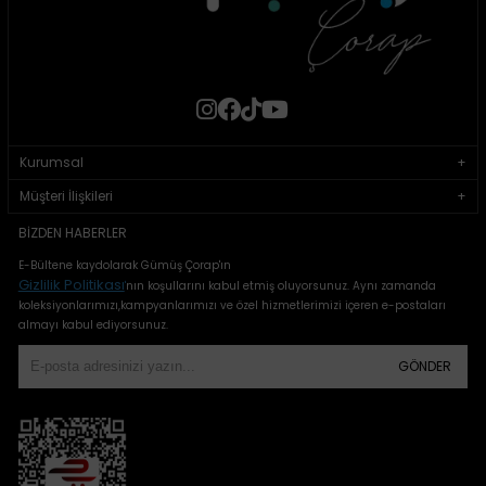
Kurumsal
Müşteri İlişkileri
BIZDEN HABERLER
E-Bültene kaydolarak Gümüş Çorap'ın
Gizlilik Politikası
'
nın koşullarını kabul etmiş oluyorsunuz. Aynı zamanda
koleksiyonlarımızı,kampyanlarımızı ve özel hizmetlerimizi içeren e-postaları
almayı kabul ediyorsunuz.
GÖNDER