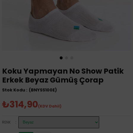
Koku Yapmayan No Show Patik
Erkek Beyaz Gümüş Çorap
(BNYSS100E)
₺314,90
(KDV Dahil)
:
RENK