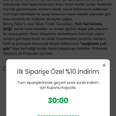
buluşturan özel tasarımıyla gün boyu üstün konfor sunar. Ayakkabı
dışında görünmeyen modern silüeti, topuk bölümünde kullanılan
özel örgü teknolojisi ve ayağı kusursuz saran elastik yapısıyla gün
boyu konforlu bir kullanım deneyimi sağlar.
Bonny Silver'a özel Silver Fresh Teknolojisi,
%13 Saf Gümüş
İpliği
, teknik hava kanalları ve modal ağırlıklı doğal iplik yapısını
bir araya getirir. Hava dolaşımını destekleyen özel örgü yapısı
ayağın gün boyu ferah ve rahat hissetmesine yardımcı olurken,
hafif ve yumuşak dokusuyla birçok kullanıcının
"ayağımda yok
gibi"
diye tarif ettiği konfor hissini yaşatmayı hedefler. Polyamid
(Naylon) ve Polyester içermez.
×
Öne Çıkan Özellikler
İlk Siparişe Özel %10 İndirim
Bonny Silver'a özel
Silver Fresh Teknolojisi
Tüm siparişlerinizde geçerli sınırlı süreli indirim
Babet şıklığını patik konforuyla buluşturan No Show tasarımı
için kuponu kopyala.
Ayakkabı dışında görünmeyen modern kesim
Topuk bölümünde kullanılan özel örgü teknolojisi
Ayaktan çıkmadan ve ayak altında toplanmadan konforlu
30:00
kullanım
Teknik hava kanalları ile yüksek nefes alabilirlik
%13 Saf Gümüş İpliği