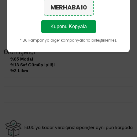
Dikişsiz burun tasarımı
MERHABA10
Modal ağırlıklı doğal iplik yapısı
Polyamid (Naylon) ve Polyester içermez
Nefes alabilen yapısıyla gün boyu tazelik hissini destekler
Ürünün performans özellikleri, doğru kullanım ve bakım
Kuponu Kopyala
koşullarında kullanım ömrü boyunca korunacak şekilde
tasarlanmıştır.
* Bu kampanya diğer kampanyalarla birleştirilemez.
Ürün İçeriği
%85 Modal
%13 Saf Gümüş İpliği
%2 Likra
16:00'ya kadar verdiğiniz siparişler aynı gün kargoda