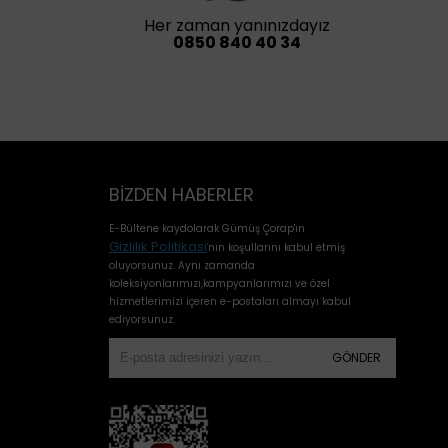
Her zaman yanınızdayız
0850 840 40 34
BIZDEN HABERLER
E-Bültene kaydolarak Gümüş Çorap'ın
Gizlilik Politikası
'
nın koşullarını kabul etmiş
oluyorsunuz. Aynı zamanda
koleksiyonlarımızı,kampyanlarımızı ve özel
hizmetlerimizi içeren e-postaları almayı kabul
ediyorsunuz.
GÖNDER