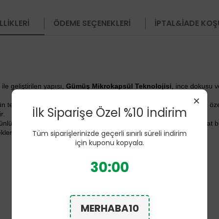
LIKLERI
ÖDEME SEÇENEKLERI
İPTAL&İADE KOŞ
e geliştirilen yapısı,
Gümüş Mikrokapsül Teknolojisi
, ince dokusu v
×
 tekstil liflerine mikrokapsül yapısıyla entegre edilmesini esas alan öze
İlk Siparişe Özel %10 İndirim
r.
günlük kullanımı destekler. Esnek yapısı ayağa uyum sağlayarak rahat b
Tüm siparişlerinizde geçerli sınırlı süreli indirim
kler.
için kuponu kopyala.
30:00
MERHABA10