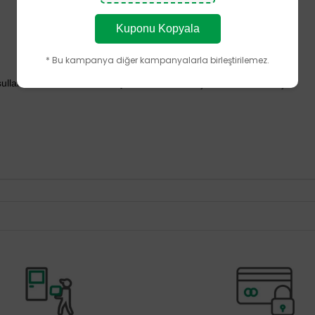
Kuponu Kopyala
* Bu kampanya diğer kampanyalarla birleştirilemez.
şullarında kullanım ömrü boyunca korunacak şekilde tasarlanmıştır.