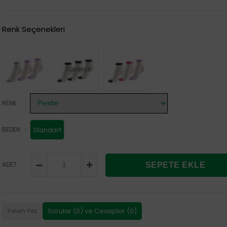
Renk Seçenekleri
Tükendi
:
RENK
:
BEDEN
Standart
ADET
Sorular (0) ve Cevaplar (0)
Yorum Yaz