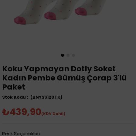
Koku Yapmayan Dotly Soket
Kadın Pembe Gümüş Çorap 3'lü
Paket
(BNYSS120TK)
₺439,90
(KDV Dahil)
Renk Seçenekleri