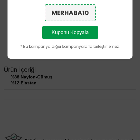
Gümüş Mikrokapsül Teknolojisi
MERHABA10
İnce ve zarif soket tasarım
Dayanıklı burun tasarımı
Esnek ve ayağı nazikçe saran yapı
Gün boyu konforlu kullanım
Kuponu Kopyala
Hafif ve yumuşak doku
Ürünün performans özellikleri, doğru kullanım ve bakım
* Bu kampanya diğer kampanyalarla birleştirilemez.
koşullarında kullanım ömrü boyunca korunacak şekilde
tasarlanmıştır.
Ürün İçeriği
%88 Naylon-Gümüş
%12 Elastan