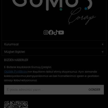
Kurumsal
Müşteri İlişkileri
BIZDEN HABERLER
E-Bültene kaydolarak Gümüş Çorap'ın
Gizlilik Politikası
'
nın koşullarını kabul etmiş oluyorsunuz. Aynı zamanda
koleksiyonlarımızı,kampyanlarımızı ve özel hizmetlerimizi içeren e-postaları
almayı kabul ediyorsunuz.
GÖNDER