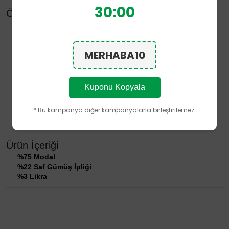
29:59
Öne Çıkan Özellikler
Bonny Silver'a özel
Silver Care Teknolojisi
Çorabın tamamında kullanılan
%22 Saf Gümüş İpliği
Dikişsiz burun tasarımı
MERHABA10
Ayağı sıkmadan kavrayan özel lastik yapısı
Modal ağırlıklı doğal iplik yapısı
Polyamid (Naylon) ve Polyester içermez
Kuponu Kopyala
Nefes alabilen yapısıyla gün boyu tazelik hissini destekler
Ürünün performans özellikleri, doğru kullanım ve bakım
koşullarında kullanım ömrü boyunca korunacak şekilde
* Bu kampanya diğer kampanyalarla birleştirilemez.
tasarlanmıştır.
Ürün İçeriği
%75 Modal
%22 Saf Gümüş İpliği
%3 Likra