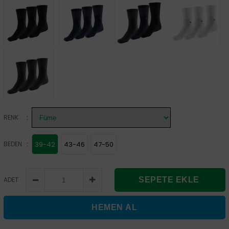
:
RENK
:
BEDEN
39-42
43-46
47-50
ADET