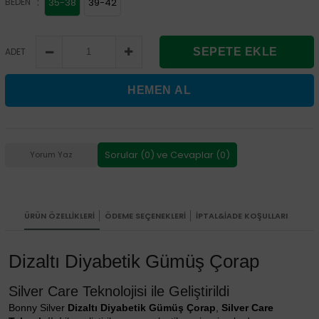
:
BEDEN
35-38
39-42
ADET
Sorular (0) ve Cevaplar (0)
Yorum Yaz
ÜRÜN ÖZELLIKLERI
ÖDEME SEÇENEKLERI
İPTAL&İADE KOŞULLARI
Dizaltı Diyabetik Gümüş Çorap
Silver Care Teknolojisi ile Geliştirildi
Bonny Silver
Dizaltı Diyabetik Gümüş Çorap
,
Silver Care