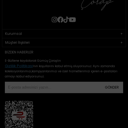
Kurumsal
Müşteri İlişkileri
BIZDEN HABERLER
E-Bültene kaydolarak Gümüş Çorap'ın
Gizlilik Politikası
'
nın koşullarını kabul etmiş oluyorsunuz. Aynı zamanda
koleksiyonlarımızı,kampyanlarımızı ve özel hizmetlerimizi içeren e-postaları
almayı kabul ediyorsunuz.
GÖNDER