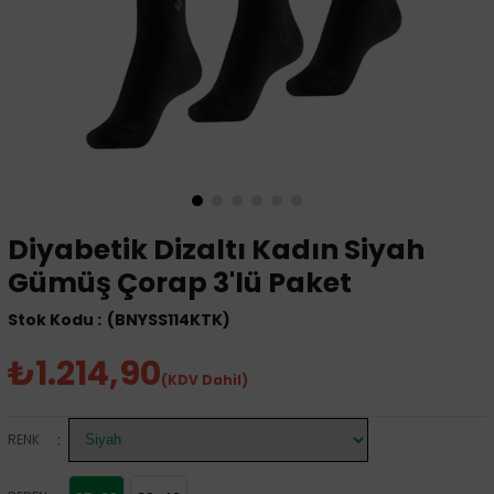
Diyabetik Dizaltı Kadın Siyah
Gümüş Çorap 3'lü Paket
(BNYSS114KTK)
₺1.214,90
(KDV Dahil)
:
RENK