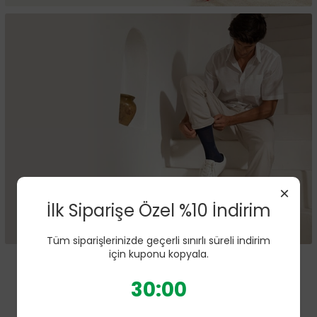
×
İlk Siparişe Özel %10 İndirim
Tüm siparişlerinizde geçerli sınırlı süreli indirim
için kuponu kopyala.
30:00
16:00'ya kadar verdiğiniz siparişler aynı gün
kargoda