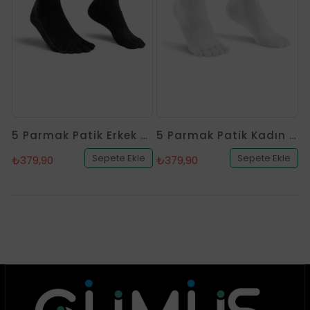
5 Parmak Patik Erkek Siyah Gümüş Çorap
5 Parmak Patik Kadın Beyaz Gümüş Çorap
Sepete Ekle
Sepete Ekle
₺379,90
₺379,90
₺