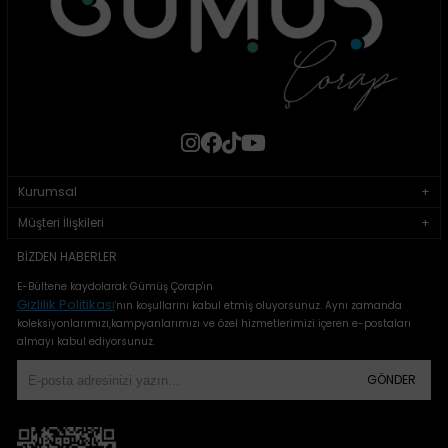
Kurumsal
Müşteri İlişkileri
BIZDEN HABERLER
E-Bültene kaydolarak Gümüş Çorap'ın
Gizlilik Politikası
'
nın koşullarını kabul etmiş oluyorsunuz. Aynı zamanda
koleksiyonlarımızı,kampyanlarımızı ve özel hizmetlerimizi içeren e-postaları
almayı kabul ediyorsunuz.
GÖNDER